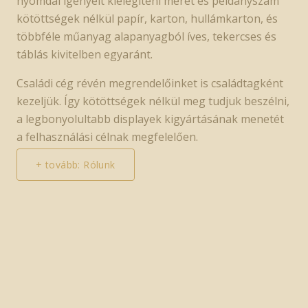
nyomdai igényeit kielégíteni méret és példányszám
kötöttségek nélkül papír, karton, hullámkarton, és
többféle műanyag alapanyagból íves, tekercses és
táblás kivitelben egyaránt.
Családi cég révén megrendelőinket is családtagként
kezeljük. Így kötöttségek nélkül meg tudjuk beszélni,
a legbonyolultabb displayek kigyártásának menetét
a felhasználási célnak megfelelően.
+ tovább: Rólunk