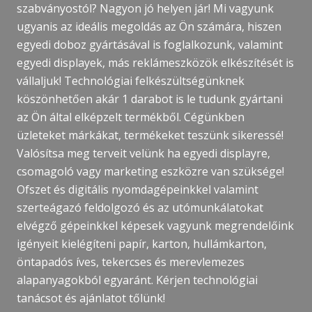
szabványostól? Nagyon jó helyen jár! Mi vagyunk
ugyanis az ideális megoldás az Ön számára, hiszen
egyedi doboz gyártásával is foglalkozunk, valamint
egyedi displayek, más reklámeszközök elkészítését is
vállaljuk! Technológiai felkészültségünknek
köszönhetően akár 1 darabot is le tudunk gyártani
az Ön által elképzelt termékből. Cégünkben
üzleteket márkákat, termékeket teszünk sikeressé!
Valósítsa meg terveit velünk ha egyedi displayre,
csomagoló vagy marketing eszközre van szüksége!
Ofszet és digitális nyomdagépeinkkel valamint
szerteágazó feldolgozó és az utómunkálatokat
elvégző gépeinkkel képesek vagyunk megrendelőink
igényeit kielégíteni papír, karton, hullámkarton,
öntapadós íves, tekercses és merevlemezes
alapanyagokból egyaránt. Kérjen technológiai
tanácsot és ajánlatot tőlünk!