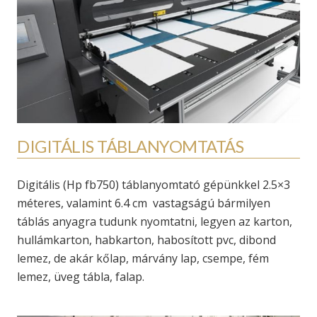
DIGITÁLIS TÁBLANYOMTATÁS
Digitális (Hp fb750) táblanyomtató gépünkkel 2.5×3
méteres, valamint 6.4 cm vastagságú bármilyen
táblás anyagra tudunk nyomtatni, legyen az karton,
hullámkarton, habkarton, habosított pvc, dibond
lemez, de akár kőlap, márvány lap, csempe, fém
lemez, üveg tábla, falap.