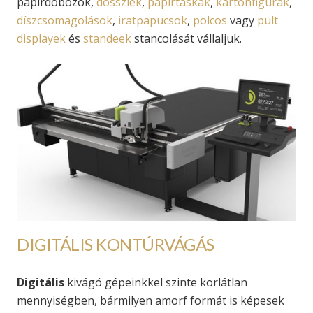
papírdobozok,
dossziék
,
papírtáskák
,
kartonfigurák
,
díszcsomagolások
,
iratpapucsok
,
polcos
vagy
pult
displayek
és
standeek
stancolását vállaljuk.
DIGITÁLIS KONTÚRVÁGÁS
Digitális
kivágó gépeinkkel szinte korlátlan
mennyiségben, bármilyen amorf formát is képesek