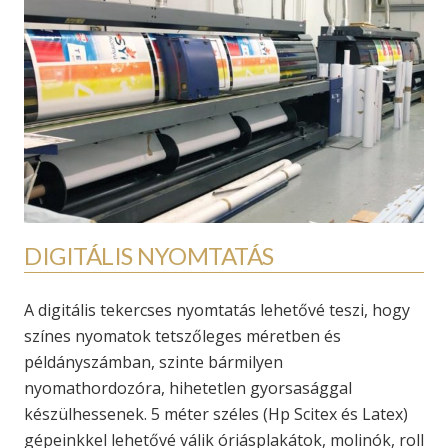
DIGITÁLIS NYOMTATÁS
A digitális tekercses nyomtatás lehetővé teszi, hogy
színes nyomatok tetszőleges méretben és
példányszámban, szinte bármilyen
nyomathordozóra, hihetetlen gyorsasággal
készülhessenek. 5 méter széles (Hp Scitex és Latex)
gépeinkkel lehetővé válik óriásplakátok, molinók, roll