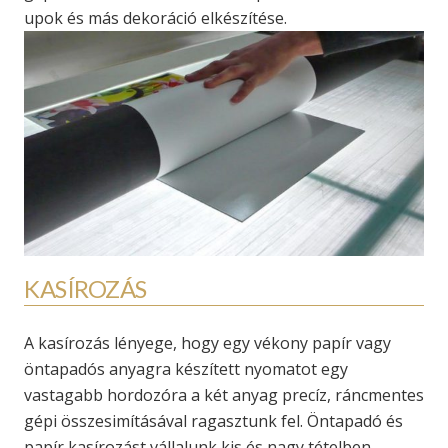
upok és más dekoráció elkészítése.
KASÍROZÁS
A kasírozás lényege, hogy egy vékony papír vagy
öntapadós anyagra készített nyomatot egy
vastagabb hordozóra a két anyag precíz, ráncmentes
gépi összesimításával ragasztunk fel. Öntapadó és
papír kasírozást vállalunk kis és nagy tételben