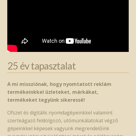
25 év tapasztalat
A mi missziónak, hogy nyomtatott reklám
termékeinkkel üzleteket, márkákat,
termékeket tegyünk sikeressé!
Ofszet és digitális nyomdagépeinkkel valamint
szerteágazó feldolgozó, utómunkálatokat végző
gépeinkkel képesek vagyunk megrendelőink