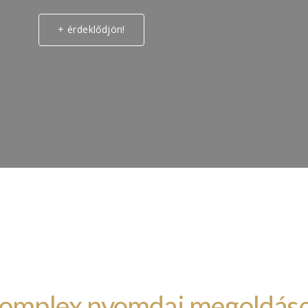
+ érdeklődjön!
omplex nyomdai megoldás