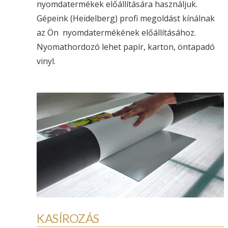
nyomdatermékek előállítására használjuk.
Gépeink (Heidelberg) profi megoldást kínálnak
az Ön nyomdatermékének előállításához.
Nyomathordozó lehet papír, karton, öntapadó
vinyl.
INSTORE
CSOMAGOLÁS
MAKETTEZÉS
KASÍROZÁS
KIVITELEK