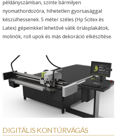
példányszámban, szinte bármilyen
nyomathordozóra, hihetetlen gyorsasággal
készülhessenek. 5 méter széles (Hp Scitex és
Latex) gépeinkkel lehetővé válik óriásplakátok,
molinók, roll upok és más dekoráció elkészítése.
MEGKÖZELÍTHETŐSÉG
DIGITÁLIS KONTÚRVÁGÁS