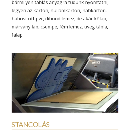
bármilyen táblás anyagra tudunk nyomtatni,
legyen az karton, hullámkarton, habkarton,
habosított pvc, dibond lemez, de akár kőlap,
márvány lap, csempe, fém lemez, üveg tábla,
falap.
KAPCSOLAT
Cím:
1211 Budapest, Duna lejáró 4-10.
Tel.:
+36 1 278 40 50
+36 1 278 30 90
STANCOLÁS