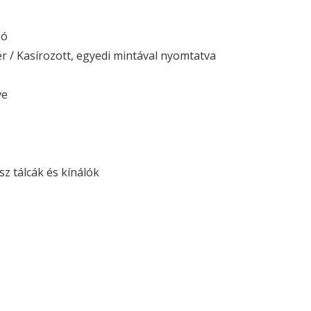
ló
ér / Kasírozott, egyedi mintával nyomtatva
ve
sz tálcák és kínálók