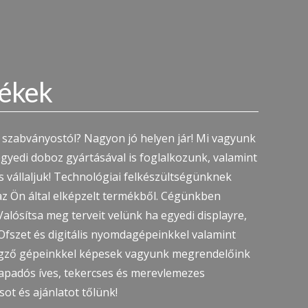
mékek
a szabványostól? Nagyon jó helyen jár! Mi vagyunk
gyedi doboz gyártásával is foglalkozunk, valamint
s vállaljuk! Technológiai felkészültségünknek
az Ön által elképzelt termékből. Cégünkben
alósítsa meg terveit velünk ha egyedi displayre,
fszet és digitális nyomdagépeinkkel valamint
égző gépeinkkel képesek vagyunk megrendelőink
ntapadós íves, tekercses és merevlemezes
ot és ajánlatot tőlünk!