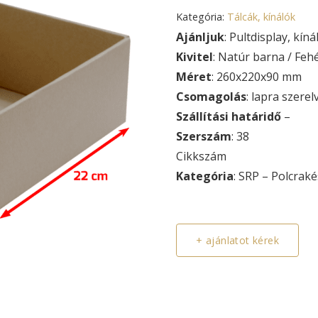
Kategória:
Tálcák, kínálók
Ajánljuk
: Pultdisplay, kíná
Kivitel
: Natúr barna / Feh
Méret
: 260x220x90 mm
Csomagolás
: lapra szerel
Szállítási határidő
–
Szerszám
: 38
Cikkszám
Kategória
: SRP – Polcraké
+ ajánlatot kérek