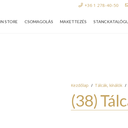
+36 1 278-40-50
IN STORE
CSOMAGOLÁS
MAKETTEZÉS
STANCKATALÓG
Kezdőlap
/
Tálcák, kínálók
/
(38) Tá