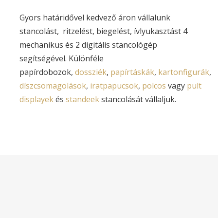
Fax:
+36 1 278 40 55
Gyors határidővel kedvező áron vállalunk
+36 1 278 30 99
stancolást, ritzelést, biegelést, ívlyukasztást 4
E-mail:
printing@printing.hu
mechanikus és 2 digitális stancológép
segítségével. Különféle
papírdobozok,
dossziék
,
papírtáskák
,
kartonfigurák
,
díszcsomagolások
,
iratpapucsok
,
polcos
vagy
pult
displayek
és
standeek
stancolását vállaljuk.
2019 Kartonstanc Kft. | ÁSZF | Adatvédelmi nyilatkozat