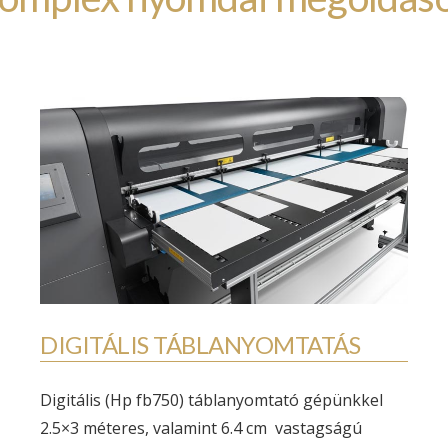
DIGITÁLIS TÁBLANYOMTATÁS
Digitális (Hp fb750) táblanyomtató gépünkkel
2.5×3 méteres, valamint 6.4 cm vastagságú