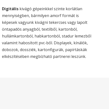
Digitális
kivágó gépeinkkel szinte korlátlan
mennyiségben, bármilyen amorf formát is
képesek vagyunk kivágni tekercses vagy lapolt
öntapadós anyagból, textilből, kartonból,
hullámkartonból, habkartonból, stadur lemezből
Cégünk a hazai autópályákról jól
valamint habosított pvc-ből. Displayek, kínálók,
megközelíthető, az M0 budapesti körgyűrűtől
dobozok, dossziék, kartonfigurák, papírtáskák
pár percre, a csepeli ipari parkban helyezkedik
elkészítésében megbízható partnerei leszünk.
el.