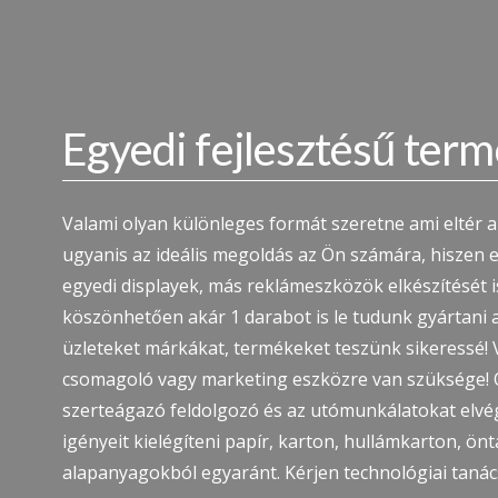
Egyedi fejlesztésű ter
Valami olyan különleges formát szeretne ami eltér 
ugyanis az ideális megoldás az Ön számára, hiszen e
egyedi displayek, más reklámeszközök elkészítését i
köszönhetően akár 1 darabot is le tudunk gyártani 
üzleteket márkákat, termékeket teszünk sikeressé! V
csomagoló vagy marketing eszközre van szüksége! O
szerteágazó feldolgozó és az utómunkálatokat elv
igényeit kielégíteni papír, karton, hullámkarton, ö
alapanyagokból egyaránt. Kérjen technológiai tanács