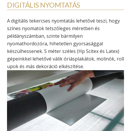
DIGITÁLIS NYOMTATÁS
A digitális tekercses nyomtatás lehetővé teszi, hogy
színes nyomatok tetszőleges méretben és
példányszámban, szinte bármilyen
nyomathordozóra, hihetetlen gyorsasággal
készülhessenek. 5 méter széles (Hp Scitex és Latex)
gépeinkkel lehetővé válik óriásplakátok, molinók, roll
upok és más dekoráció elkészítése.