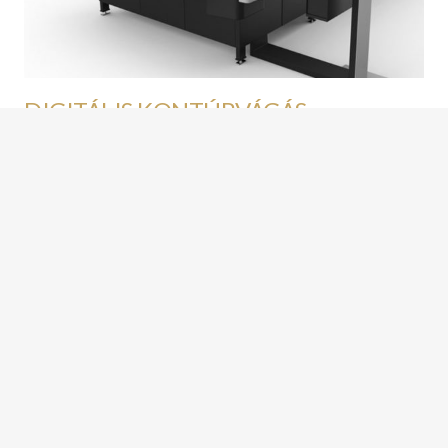
DIGITÁLIS KONTÚRVÁGÁS
Digitális
kivágó gépeinkkel szinte korlátlan
mennyiségben, bármilyen amorf formát is képesek
vagyunk kivágni tekercses vagy lapolt öntapadós
anyagból, textilből, kartonból, hullámkartonból,
habkartonból, stadur lemezből valamint habosított
pvc-ből. Displayek, kínálók, dobozok, dossziék,
kartonfigurák, papírtáskák elkészítésében
megbízható partnerei leszünk.