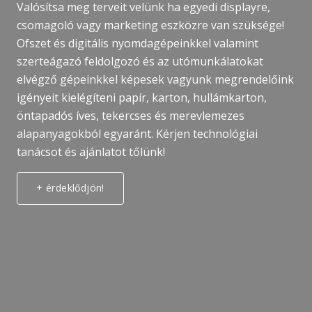
Valósítsa meg terveit velünk ha egyedi displayre,
csomagoló vagy marketing eszközre van szüksége!
Ofszet és digitális nyomdagépeinkkel valamint
szerteágazó feldolgozó és az utómunkálatokat
elvégző gépeinkkel képesek vagyunk megrendelőink
igényeit kielégíteni papír, karton, hullámkarton,
öntapadós íves, tekercses és merevlemezes
alapanyagokból egyaránt. Kérjen technológiai
tanácsot és ajánlatot tőlünk!
+ érdeklődjön!