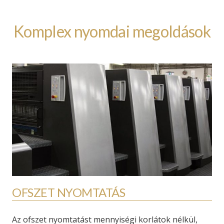
Komplex nyomdai megoldások
OFSZET NYOMTATÁS
Az ofszet nyomtatást mennyiségi korlátok nélkül,