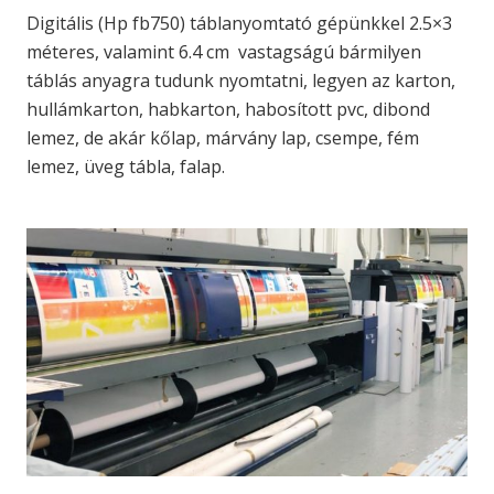
Digitális (Hp fb750) táblanyomtató gépünkkel 2.5×3
méteres, valamint 6.4 cm vastagságú bármilyen
táblás anyagra tudunk nyomtatni, legyen az karton,
hullámkarton, habkarton, habosított pvc, dibond
lemez, de akár kőlap, márvány lap, csempe, fém
lemez, üveg tábla, falap.