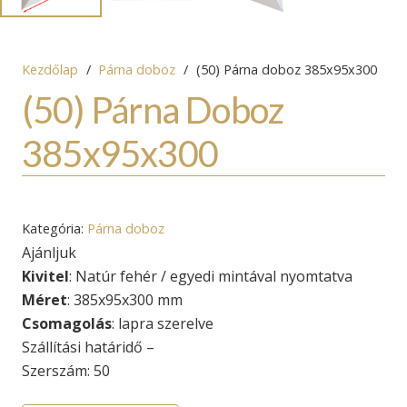
Kezdőlap
/
Párna doboz
/
(50) Párna doboz 385x95x300
(50) Párna Doboz
385x95x300
Kategória:
Párna doboz
Ajánljuk
Kivitel
: Natúr fehér / egyedi mintával nyomtatva
Méret
: 385x95x300 mm
Csomagolás
: lapra szerelve
Szállítási határidő –
Szerszám: 50