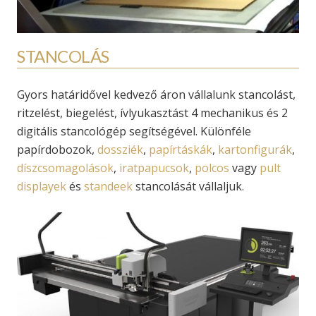
STANCOLÁS
Gyors határidővel kedvező áron vállalunk stancolást,
ritzelést, biegelést, ívlyukasztást 4 mechanikus és 2
digitális stancológép segítségével. Különféle
papírdobozok,
dossziék
,
papírtáskák
,
kartonfigurák
,
díszcsomagolások
,
iratpapucsok
,
polcos
vagy
pult
displayek
és
standeek
stancolását vállaljuk.